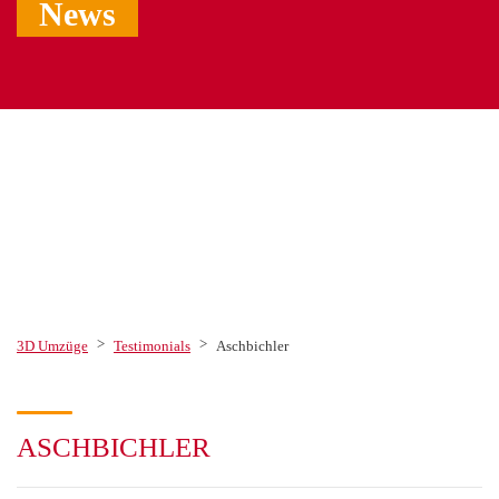
News
>
>
3D Umzüge
Testimonials
Aschbichler
ASCHBICHLER