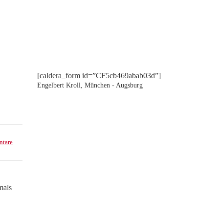
[caldera_form id=”CF5cb469abab03d”]
Engelbert Kroll, München - Augsburg
tare
mals