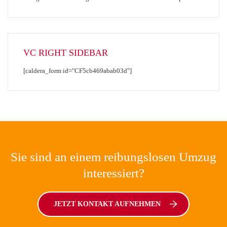
VC RIGHT SIDEBAR
[caldera_form id="CF5cb469abab03d"]
Sie sind an einem reibungslosen Umzug
interessiert?
JETZT KONTAKT AUFNEHMEN